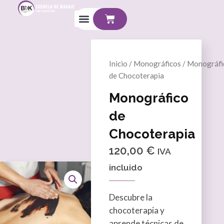
Ir
Cart
al
contenido
Inicio
/
Monográficos
/ Monográfi
de Chocoterapia
Monográfico
de
Chocoterapia
120,00
€
IVA
incluido
Descubre la
chocoterapia y
aprende técnicas de