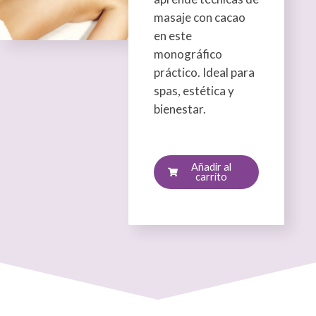
masaje con cacao
en este
monográfico
práctico. Ideal para
spas, estética y
bienestar.
Monográfico
de
Chocoterapia
Añadir al
carrito
cantidad