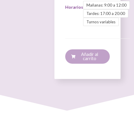
de
Mañanas: 9:00 a 12:00
Horarios
Masaje
Tardes: 17:00 a 20:00
Deportivo
y
Turnos variables
Técnicas
Orientales
Aplicadas
al
Deporte
Añadir al
cantidad
carrito