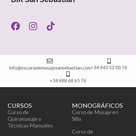
F
I
T
a
n
i
c
s
k
e
t
t
b
a
o
o
g
k
o
r
+34 943 52 00 76
info@escuelademasajesansebastian.com
k
a
+34 688 68 65 76
m
CURSOS
MONOGRÁFICOS
Curso de
Curso de Masaje en
Quiromasaje y
Silla
Técnicas Manuales
Curso de