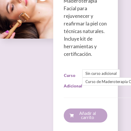
Maderoterapia
430,00 €
Facial para
rejuvenecer y
reafirmar la piel con
técnicas naturales.
Incluye kit de
herramientas y
certificación.
Maderoterapia
Estética
Sin curso adicional
Curso
Facial
Curso de Maderoterapia C
cantidad
Adicional
Añadir al
carrito