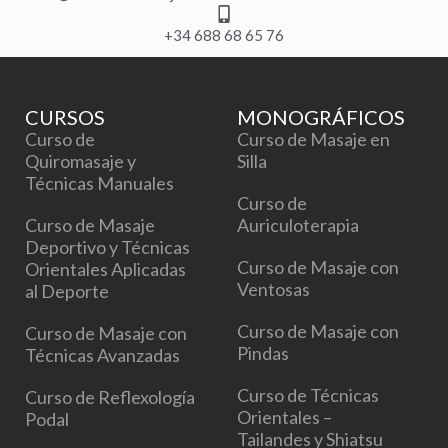
k
a
+34 688 68 65 76
m
CURSOS
MONOGRÁFICOS
Curso de
Curso de Masaje en
Quiromasaje y
Silla
Técnicas Manuales
Curso de
Curso de Masaje
Auriculoterapia
Deportivo y Técnicas
Curso de Masaje con
Orientales Aplicadas
Ventosas
al Deporte
Curso de Masaje con
Curso de Masaje con
Pindas
Técnicas Avanzadas
Curso de Técnicas
Curso de Reflexología
Orientales –
Podal
Tailandes y Shiatsu