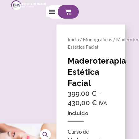
Ir
Cart
al
contenido
Inicio
/
Monográficos
/ Maderoter
Estética Facial
Maderoterapia
Estética
Facial
Rango
399,00
€
-
de
430,00
€
IVA
precios:
incluido
desde
399,00 €
Curso de
hasta