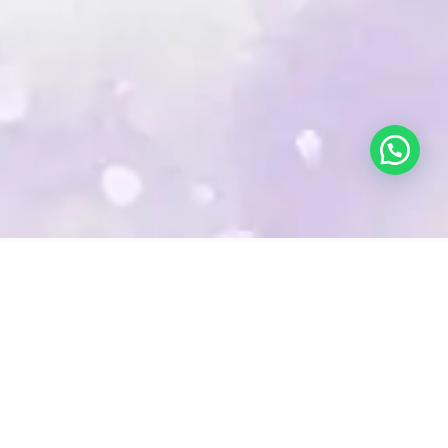
+34 943 52 00 76
info@escuelademasajesansebastian.com
+34 688 68 65 76
CURSOS
MONOGRÁFICOS
Curso de
Curso de Masaje en