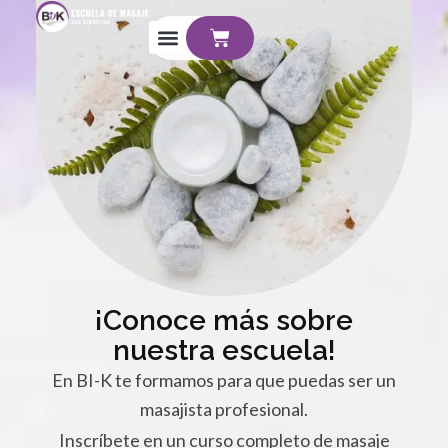
Ir
Cart
al
contenido
¡Conoce más sobre
nuestra escuela!
En BI-K te formamos para que puedas ser un
masajista profesional.
Inscríbete en un curso completo de masaje